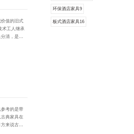
环保酒店家具9
价值的旧式
板式酒店家具16
技术工人继承
上分清，是花
格却很便宜，
中，低
选购时要仔细
看是否有虫蛀
参考的是带
以古典家具在
售方来说古典
息的场所，而