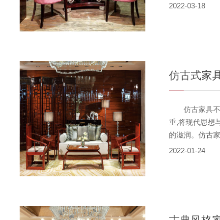
结构方式，再
2022-03-18
设计效果。 
型简单、线条
并且在制作时
的装饰更为自
同之处，在其造型
仿古式家
仿古家具不但
重,将现代思想
的滋润。仿古
地擦拭，而是
2022-01-24
古家具的木材
古家具都有精
影响仿古家具的
况下，每季度对