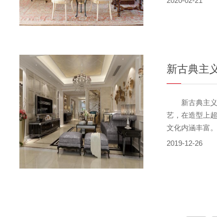
2020-02-21
古典家具风格
较多，在原则上
有古代的，而
家具的历史意
参考这些风格··
新古典主
新古典主义风
艺，在造型上
文化内涵丰富
活品味。新古
2019-12-26
布局对称均衡
充分体现出中
···