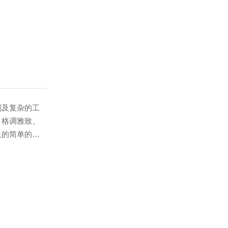
的内容会比
来说，不仅是
的家具，这些
古典家具都是
及复杂的工
、格调雅致、
人的简单的生
的特点是总体
，富于变化，
主义的设计风