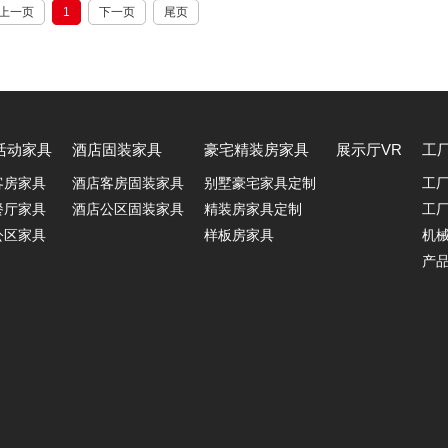
上一页
1
下一页
尾页
活动家具
酒店固装家具
豪宅精装房家具
展示厅VR
工
客房家具
酒店客房固装家具
别墅豪宅家具定制
工厂
餐厅家具
酒店公区固装家具
精装房家具定制
工
公区家具
样板房家具
机
产