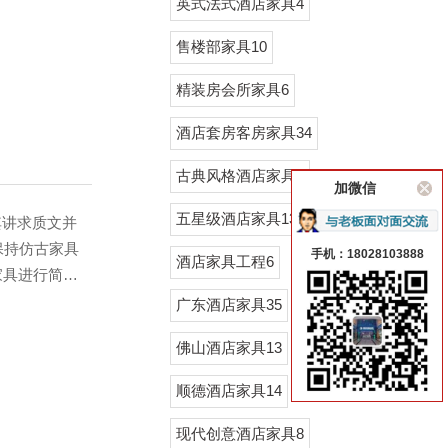
英式法式酒店家具4
到返朴归真的
点：讲究其造
售楼部家具10
的古典家具，
特点，使家具
精装房会所家具6
似，但也有不
酒店套房客房家具34
古典风格酒店家具7
加微信
五星级酒店家具13
其讲求质文并
保持仿古家具
手机：18028103888
酒店家具工程6
家具进行简单
湿的地方。仿
广东酒店家具35
制作的高档仿
佛山酒店家具13
易积灰，不但
养。在通常情
顺德酒店家具14
现代创意酒店家具8