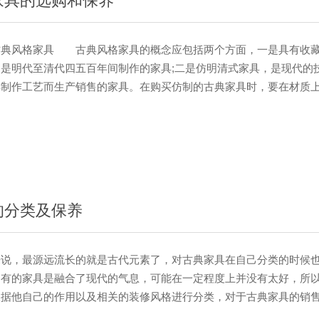
家具的选购和保养
风格家具 古典风格家具的概念应包括两个方面，一是具有收藏
是明代至清代四五百年间制作的家具;二是仿明清式家具，是现代的
具制作工艺而生产销售的家具。在购买仿制的古典家具时，要在材质
木，这都很有讲究。如果一件古典家具标明是红木或紫檀木的，而价
的。如果标价符实，还要看它的具体材质，因为每一种材料也分高，
檀木就有十几种，进料时以1立方米从几千元到十几万的价格都有，
一处外购比如家具的脚是否平稳、成水平状榫头的结合紧密程度，查
门开关是否灵活，接合处木纹是否顺畅等。 如何保···
的分类及保养
，最源远流长的就是古代元素了，对古典家具在自己分类的时候也
，有的家具是融合了现代的气息，可能在一定程度上并没有太好，所
根据他自己的作用以及相关的装修风格进行分类，对于古典家具的销
较好的，现在社会压力比较大，许多人都想在回到家之后拥有一个休