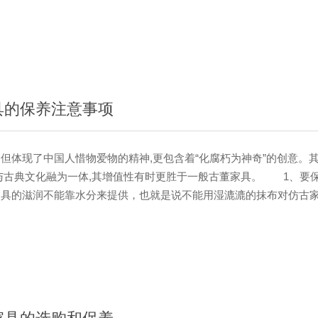
运用色彩为手段，并辅以彩画、书法、雕刻、家具和工艺美术，以达
中式古典风格酒店家具特点以明清时期最为常见，明代家具风格特
运用流畅，其在制作家具时完全按照其协调的比例，制作出造型完美
榫卯结构的运用使家具更为严谨，精细的作工，突出其木质结构本身
然、完美。清代中式家具风格特点与明代家具风格在其制作上很是相
上讲究···
具的保养注意事项
体现了中国人惜物爱物的精神,更包含着“化腐朽为神奇”的创意。
与古典文化融为一体,其增值性有时更胜于一般古董家具。 1、要
家具的滋润不能靠水分来提供，也就是说不能用湿漉漉的抹布对仿古
我们应该选用专业的家具护理产品。 2、仿古家具不宜放在十分潮
遇湿膨胀，时间长了容易腐烂。 3、要防止灰尘。一般用名贵硬木
美的雕花装饰，如果不能对仿古家具定期清洁除灰，细小缝隙中就容
美观，还会使仿古家具迅速“变老”。 4、仿古家具应定期进行保
仿古家具进行一次打蜡就可以了，这样家具看···