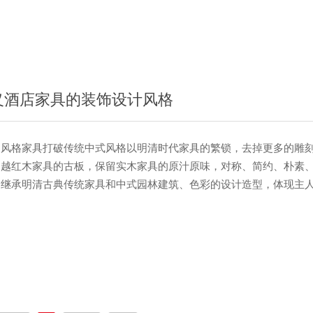
是最为受欢迎的。 古典家具分类 古典家具在分类的时候，里面
是主要分为5大类的。因为古典家具的历史比较久远，对于古典家具
且西方古典家具。两者的分类也是比较详细的。一种是具有收藏类型
义和价值都是无法估量的，具有观赏作用，平时在装修的时候使用的
·
义酒店家具的装饰设计风格
格家具打破传统中式风格以明清时代家具的繁锁，去掉更多的雕刻
超越红木家具的古板，保留实木家具的原汁原味，对称、简约、朴素
。继承明清古典传统家具和中式园林建筑、色彩的设计造型，体现主
典主义格追求的是一种修身养性的生活境界，中国传统室内装饰艺术
，端正稳健，而在装饰细节上崇尚自然情趣，花鸟、鱼虫等精雕细琢
国传统美学精神。 是古典主义与现代主义的完美结合物，新古典