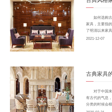
古典风格
如何选购古典
家具，主要指的
了明清以来家
梨木还是紫檀
2021-12-07
那一定不是真
档。 比如紫
检查家具的每
的痕迹，抽屉拉
古典家具
对于中国来说
有古代的气息
分类的时候会
家具销售是比